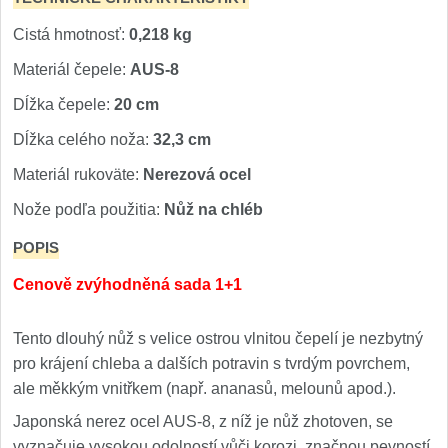
Príslušenstvo
2
Cistá hmotnosť:
0,218 kg
Zavírací nože
Materiál čepele:
AUS-8
Vreckové
Dĺžka čepele:
20 cm
6
Dĺžka celého noža:
32,3 cm
Taktické
3
Materiál rukoväte:
Nerezová ocel
Turistické
7
Nože podľa použitia:
Nůž na chléb
POPIS
Speciální
4
Cenově zvýhodněná sada 1+1
Nože s pevnou čepeľou
Tento dlouhý nůž s velice ostrou vlnitou čepelí je nezbytný
Taktické
8
pro krájení chleba a dalších potravin s tvrdým povrchem,
ale měkkým vnitřkem (např. ananasů, melounů apod.).
Outdoorové
9
Japonská nerez ocel AUS-8, z níž je nůž zhotoven, se
vyznačuje vysokou odolností vůči korozi, značnou pevností