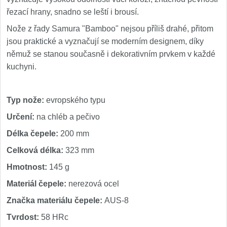
Špeciálne nože
řezací hrany, snadno se leští i brousí.
Vrhacie
Nože z řady Samura "Bamboo" nejsou příliš drahé, přitom
12
jsou praktické a vyznačují se moderním designem, díky
Záchranárske
němuž se stanou současně i dekorativním prvkem v každé
4
kuchyni.
Ostrenie nožov
Typ nože:
evropského typu
Ostřiče nožů
8
Určení:
na chléb a pečivo
Brusné kameny
3
Délka čepele:
200 mm
Doplňky a díly
Celková délka:
323 mm
4
Hmotnost:
145 g
Nože SEBURO
Materiál čepele:
nerezová ocel
Značka materiálu čepele:
AUS-8
Nože Seburo SARADA
93
Tvrdost:
58 HRc