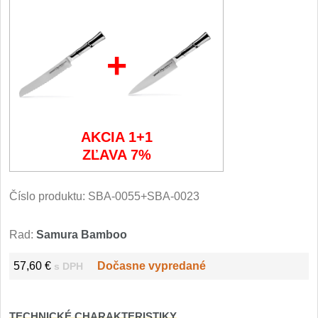
Filetovací nože
7
+
Nože na chleba
27
Vykosťovací nože
41
Steakové nože
AKCIA 1+1
2
ZĽAVA 7%
Plátkovací nože
27
Číslo produktu:
SBA-0055+SBA-0023
Porcovací nože
2
Rad:
Samura Bamboo
Sekáčky a speciální nože
15
57,60 €
Dočasne vypredané
s DPH
Japonské nože
57
TECHNICKÉ CHARAKTERISTIKY