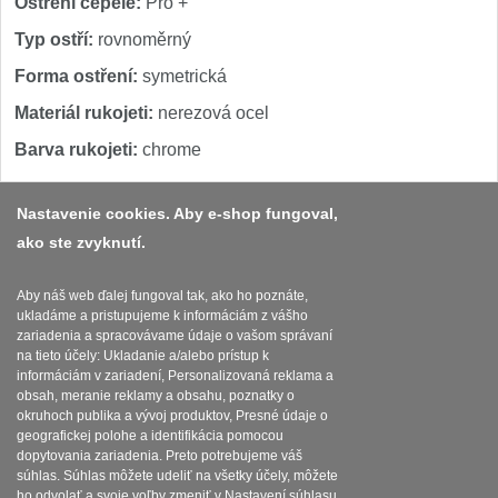
Ostření čepele:
Pro +
Typ ostří:
rovnoměrný
Forma ostření:
symetrická
Materiál rukojeti:
nerezová ocel
Barva rukojeti:
chrome
Nastavenie cookies. Aby e-shop fungoval,
ako ste zvyknutí.
Platba a dodávka
Obchodní podmínky
Aby náš web ďalej fungoval tak, ako ho poznáte,
ukladáme a pristupujeme k informáciám z vášho
Zasady zpracovani osobnich udaju
zariadenia a spracovávame údaje o vašom správaní
na tieto účely: Ukladanie a/alebo prístup k
Reklamační řád
informáciám v zariadení, Personalizovaná reklama a
obsah, meranie reklamy a obsahu, poznatky o
okruhoch publika a vývoj produktov, Presné údaje o
Nastavenie súborov cookies
geografickej polohe a identifikácia pomocou
dopytovania zariadenia. Preto potrebujeme váš
súhlas. Súhlas môžete udeliť na všetky účely, môžete
ho odvolať a svoje voľby zmeniť v Nastavení súhlasu.