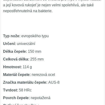
1
a její kovová rukojeť je nejen velmi spolehlivá, ale také
Ostřiče nožů V-Sharp
nepostřehnutelná na bakterie.
Brúsky na nože
9
Doplnky a diely
4
Typ nože:
evropského typu
Určení:
univerzální
Dopredaj
11
Délka čepele:
150 mm
Celková délka:
255 mm
Hmotnost:
114 g
Materiál čepele:
nerezová ocel
Značka materiálu čepele:
AUS-8
Tvrdost:
58 HRc
Povrch čepele:
nepotažená