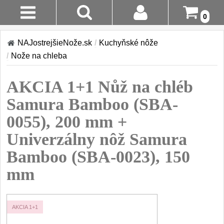
0
Stav
Akcia!
NAJostrejšieNože.sk
/
Kuchyňské nôže
Objednávky
/
Nože na chleba
Kuchyňské nôže
Prihlásenie
AKCIA 1+1 Nůž na chléb
Sady nožov
9
Registrácia
Samura Bamboo (SBA-
Kuchařské nože
30
0055), 200 mm +
Doručenie
A Platba
Univerzálny nôž Samura
Univerzálny nože
50
Bamboo (SBA-0023), 150
Vrátenie Do
Nože na ovoce a
zeleninu
mm
14 Dní
43
Santoku nože
Reklamácia
46
AKCIA 1+1
Nože NAKIRI
Kontakty
17