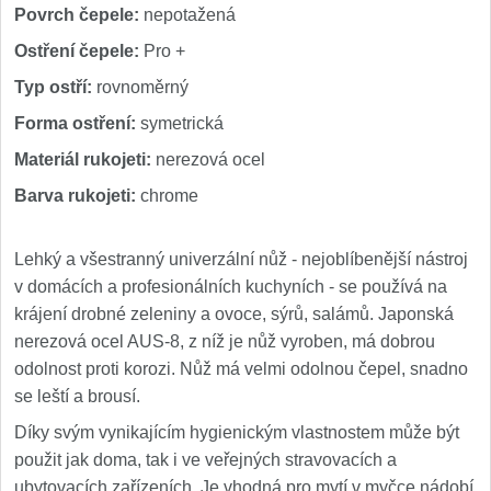
Nože Seburo SUBAJA
92
Povrch čepele:
nepotažená
Nože Seburo HOKORI
Ostření čepele:
Pro +
37
Typ ostří:
rovnoměrný
Nože Seburo HOGANI
20
Forma ostření:
symetrická
Nože Seburo WEST
Materiál rukojeti:
nerezová ocel
21
Barva rukojeti:
chrome
Nože Tojiro
Lehký a všestranný univerzální nůž - nejoblíbenější nástroj
Nože Tojiro Shippu
2
v domácích a profesionálních kuchyních - se používá na
krájení drobné zeleniny a ovoce, sýrů, salámů. Japonská
Nože Tojiro Zen
1
nerezová ocel AUS-8, z níž je nůž vyroben, má dobrou
odolnost proti korozi. Nůž má velmi odolnou čepel, snadno
Nože Samura
se leští a brousí.
Nože Samura MO-V
Díky svým vynikajícím hygienickým vlastnostem může být
4
použit jak doma, tak i ve veřejných stravovacích a
Nože Samura Bamboo
ubytovacích zařízeních. Je vhodná pro mytí v myčce nádobí