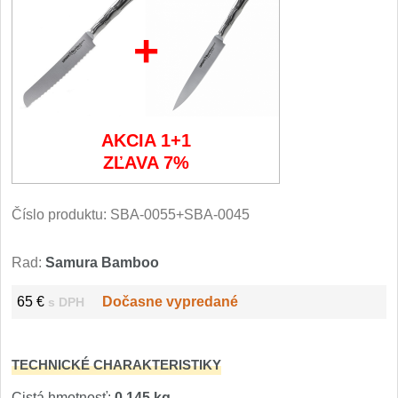
Filetovací nože
+
7
Nože na chleba
27
Vykosťovací nože
41
AKCIA 1+1
ZĽAVA 7%
Steakové nože
2
Plátkovací nože
Číslo produktu:
SBA-0055+SBA-0045
27
Porcovací nože
2
Rad:
Samura Bamboo
Sekáčky a speciální nože
65 €
Dočasne vypredané
s DPH
15
Japonské nože
57
TECHNICKÉ CHARAKTERISTIKY
Cistá hmotnosť:
0,145 kg