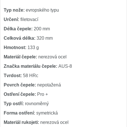
1
Typ nože:
evropského typu
Ostřiče nožů V-Sharp
Určení:
filetovací
Brúsky na nože
Délka čepele:
200 mm
12
Celková délka:
320 mm
Doplnky a diely
6
Hmotnost:
133 g
Dopredaj
Materiál čepele:
nerezová ocel
11
Značka materiálu čepele:
AUS-8
Tvrdost:
58 HRc
Povrch čepele:
nepotažená
Ostření čepele:
Pro +
Typ ostří:
rovnoměrný
Forma ostření:
symetrická
Materiál rukojeti:
nerezová ocel