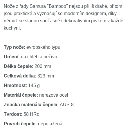
Špeciálne nože
Nože z řady Samura "Bamboo" nejsou příliš drahé, přitom
jsou praktické a vyznačují se moderním designem, díky
Vrhacie
12
němuž se stanou současně i dekorativním prvkem v každé
kuchyni.
Záchranárske
4
Ostrenie nožov
Typ nože:
evropského typu
Určení:
na chléb a pečivo
Ostřiče nožů
8
Délka čepele:
200 mm
Brusné kameny
3
Celková délka:
323 mm
Hmotnost:
145 g
Doplňky a díly
4
Materiál čepele:
nerezová ocel
Nože SEBURO
Značka materiálu čepele:
AUS-8
Tvrdost:
58 HRc
Nože Seburo SARADA
93
Povrch čepele:
nepotažená