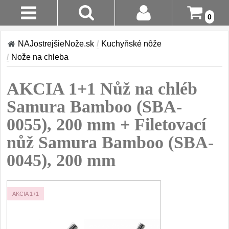
0
Stav
Akcia!
NAJostrejšieNože.sk
/
Kuchyňské nôže
Objednávky
/
Nože na chleba
Kuchyňské nôže
Prihlásenie
AKCIA 1+1 Nůž na chléb
Sady nožov
9
Registrácia
Samura Bamboo (SBA-
Kuchařské nože
30
0055), 200 mm + Filetovací
Doručenie
A Platba
nůž Samura Bamboo (SBA-
Univerzálny nože
50
0045), 200 mm
Vrátenie Do
Nože na ovoce a
zeleninu
14 Dní
43
AKCIA 1+1
Santoku nože
Reklamácia
46
Nože NAKIRI
Kontakty
17