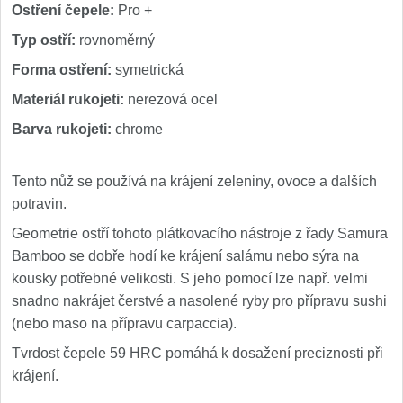
Nože Seburo SUBAJA
92
Ostření čepele:
Pro +
Typ ostří:
rovnoměrný
Nože Seburo HOKORI
37
Forma ostření:
symetrická
Nože Seburo HOGANI
20
Materiál rukojeti:
nerezová ocel
Barva rukojeti:
chrome
Nože Seburo WEST
21
Nože Tojiro
Tento nůž se používá na krájení zeleniny, ovoce a dalších
potravin.
Nože Tojiro Shippu
2
Geometrie ostří tohoto plátkovacího nástroje z řady Samura
Bamboo se dobře hodí ke krájení salámu nebo sýra na
Nože Tojiro Zen
1
kousky potřebné velikosti. S jeho pomocí lze např. velmi
snadno nakrájet čerstvé a nasolené ryby pro přípravu sushi
Nože Samura
(nebo maso na přípravu carpaccia).
Tvrdost čepele 59 HRC pomáhá k dosažení preciznosti při
Nože Samura MO-V
4
krájení.
Nože Samura Bamboo