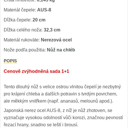
Príslušenstvo
2
Materiál čepele:
AUS-8
Zavírací nože
Dĺžka čepele:
20 cm
Vreckové
Dĺžka celého noža:
32,3 cm
6
Materiál rukoväte:
Nerezová ocel
Taktické
3
Nože podľa použitia:
Nůž na chléb
Turistické
7
POPIS
Speciální
Cenově zvýhodněná sada 1+1
4
Nože s pevnou čepeľou
Tento dlouhý nůž s velice ostrou vlnitou čepelí je nezbytný
pro krájení chleba a dalších potravin s tvrdým povrchem,
Taktické
ale měkkým vnitřkem (např. ananasů, melounů apod.).
8
Japonská nerez ocel AUS-8, z níž je nůž zhotoven, se
Outdoorové
10
vyznačuje vysokou odolností vůči korozi, značnou pevností
řezací hrany, snadno se leští i brousí.