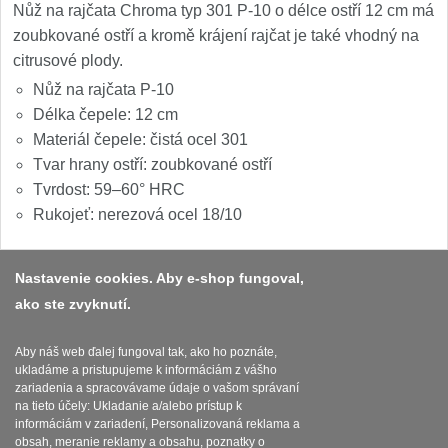
1
Nůž na rajčata Chroma typ 301 P-10 o délce ostří 12 cm má
zoubkované ostří a kromě krájení rajčat je také vhodný na
Ostřiče nožů V-Sharp
citrusové plody.
Nůž na rajčata P-10
Brúsky na nože
12
Délka čepele: 12 cm
Materiál čepele: čistá ocel 301
Doplnky a diely
6
Tvar hrany ostří: zoubkované ostří
Tvrdost: 59–60° HRC
Dopredaj
11
Rukojeť: nerezová ocel 18/10
Nastavenie cookies. Aby e-shop fungoval,
ako ste zvyknutí.
Platba a dodávka
Obchodní podmínky
Aby náš web ďalej fungoval tak, ako ho poznáte,
ukladáme a pristupujeme k informáciám z vášho
Zasady zpracovani osobnich udaju
zariadenia a spracovávame údaje o vašom správaní
na tieto účely: Ukladanie a/alebo prístup k
Reklamační řád
informáciám v zariadení, Personalizovaná reklama a
obsah, meranie reklamy a obsahu, poznatky o