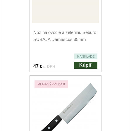
Príslušenstvo
2
Zavírací nože
Vreckové
6
Nôž na ovocie a zeleninu Seburo
SUBAJA Damascus 95mm
Taktické
3
NA SKLADE
Turistické
7
Kúpiť
47
€
s DPH
Speciální
4
MEGA VÝPREDAJ!
Nože s pevnou čepeľou
Taktické
8
Outdoorové
10