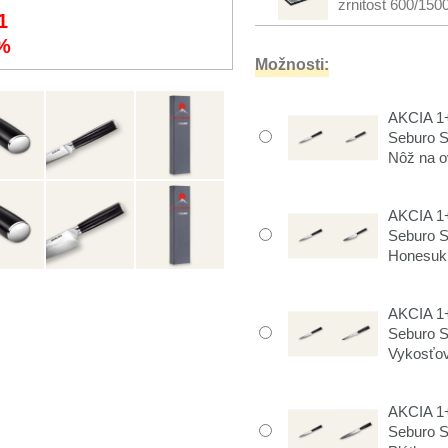
zrnitost 600/150
1
%
Možnosti:
AKCIA 1+
Seburo 
Nôž na o
AKCIA 1+
Seburo 
Honesuki
AKCIA 1+
Seburo 
Vykosťov
AKCIA 1+
Seburo 