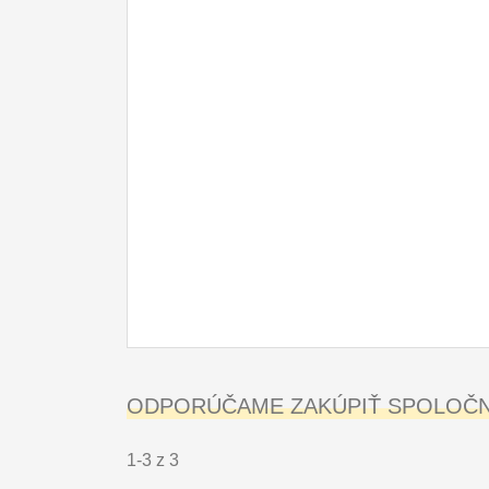
ODPORÚČAME ZAKÚPIŤ SPOLOČNE
1-3 z 3