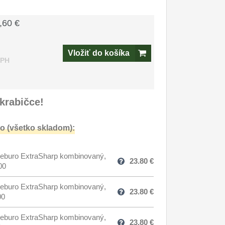
,60 €
Vložiť do košíka
DPH
krabičce!
o (všetko skladom):
eburo ExtraSharp kombinovaný,
23.80
€
00
eburo ExtraSharp kombinovaný,
23.80
€
00
eburo ExtraSharp kombinovaný,
23.80
€