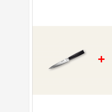
Nože na ovoce a zeleninu
43
Santoku nože
46
Nože NAKIRI
17
Filetovací nože
7
Nože na chleba
27
+
Vykosťovací nože
41
Steakové nože
2
Plátkovací nože
27
Porcovací nože
2
Sekáčky a speciální nože
15
Japonské nože
57