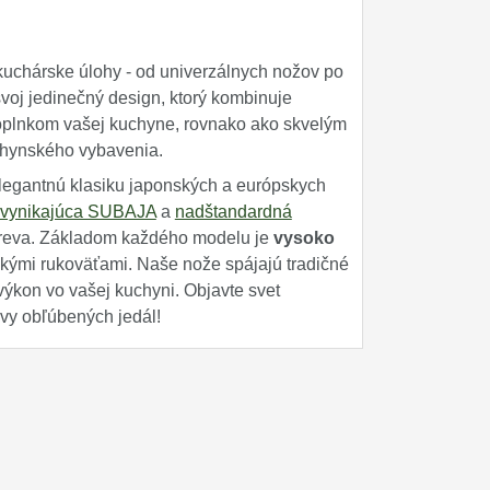
uchárske úlohy - od univerzálnych nožov po
voj jedinečný design, ktorý kombinuje
oplnkom vašej kuchyne, rovnako ako skvelým
uchynského vybavenia.
legantnú klasiku japonských a európskych
vynikajúca SUBAJA
a
nadštandardná
dreva. Základom každého modelu je
vysoko
ými rukoväťami. Naše nože spájajú tradičné
výkon vo vašej kuchyni. Objavte svet
vy obľúbených jedál!