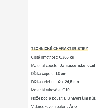
TECHNICKÉ CHARAKTERISTIKY
Cistá hmotnosť:
0,365 kg
Materiál čepele:
Damascénskej oceľ
Dĺžka čepele:
13 cm
Dĺžka celého noža:
24,5 cm
Materiál rukoväte:
G10
Nože podľa použitia:
Univerzální nůž
V darčekovom balení:
Áno