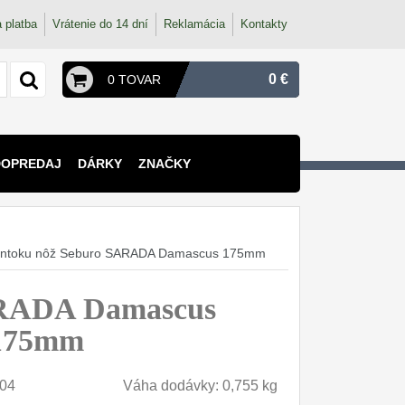
 platba
Vrátenie do 14 dní
Reklamácia
Kontakty
0 €
0 TOVAR
DOPREDAJ
DÁRKY
ZNAČKY
Santoku nôž Seburo SARADA Damascus 175mm
ARADA Damascus
 175mm
04
Váha dodávky: 0,755 kg