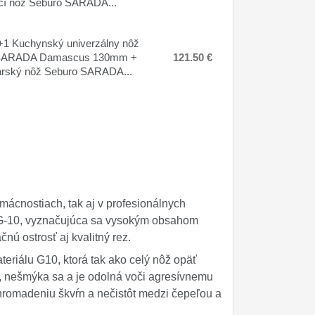
cí nôž Seburo SARADA...
1 Kuchynský univerzálny nôž
SARADA Damascus 130mm +
121.50 €
arský nôž Seburo SARADA...
mácnostiach, tak aj v profesionálnych
 VG-10, vyznačujúca sa vysokým obsahom
nú ostrosť aj kvalitný rez.
eriálu G10, ktorá tak ako celý nôž opäť
, nešmýka sa a je odolná voči agresívnemu
hromadeniu škvŕn a nečistôt medzi čepeľou a