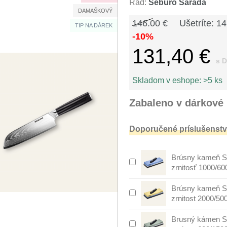
Rad:
Seburo Sarada
DAMAŠKOVÝ
146.00 €
Ušetríte: 14
TIP NA DÁREK
-10%
131,40 €
s 
Skladom v eshope:
>5 ks
Zabaleno v dárkové 
Doporučené príslušenstv
Brúsny kameň S
zrnitosť 1000/60
Brúsny kameň S
zrnitost 2000/50
Brusný kámen S