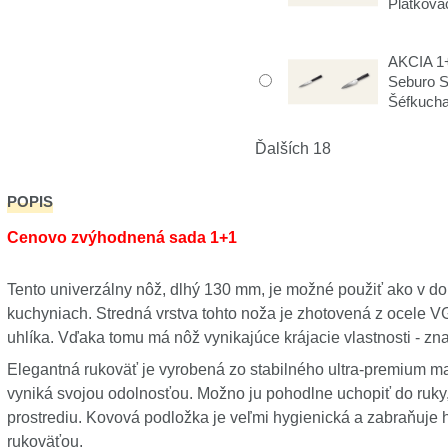
Plátkova
AKCIA 1+
Seburo 
Šéfkuch
Ďalších 18
POPIS
Cenovo zvýhodnená sada 1+1
Tento univerzálny nôž, dlhý 130 mm, je možné použiť ako v do
kuchyniach. Stredná vrstva tohto noža je zhotovená z ocele
uhlíka. Vďaka tomu má nôž vynikajúce krájacie vlastnosti - znač
Elegantná rukoväť je vyrobená zo stabilného ultra-premium mat
vyniká svojou odolnosťou. Možno ju pohodlne uchopiť do ruky
prostrediu. Kovová podložka je veľmi hygienická a zabraňuje 
rukoväťou.