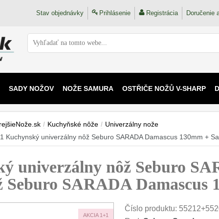
Stav objednávky
Prihlásenie
Registrácia
Doručenie a
SADY NOŽOV
NOŽE SAMURA
OSTŘIČE NOŽŮ V-SHARP
 KAIJU
rejšieNože.sk
/
Kuchyňské nôže
/
Univerzálny nože
1 Kuchynský univerzálny nôž Seburo SARADA Damascus 130mm + 
ý univerzálny nôž Seburo S
ôž Seburo SARADA Damascus
Číslo produktu:
55212+552
AKCIA 1+1