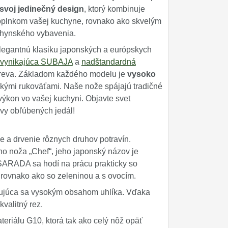
svoj jedinečný design
, ktorý kombinuje
oplnkom vašej kuchyne, rovnako ako skvelým
uchynského vybavenia.
legantnú klasiku japonských a európskych
vynikajúca SUBAJA
a
nadštandardná
dreva. Základom každého modelu je
vysoko
ými rukoväťami. Naše nože spájajú tradičné
výkon vo vašej kuchyni. Objavte svet
vy obľúbených jedál!
e a drvenie rôznych druhov potravín.
 noža „Chef“, jeho japonský názov je
 SARADA sa hodí na prácu prakticky so
 rovnako ako so zeleninou a s ovocím.
ačujúca sa vysokým obsahom uhlíka. Vďaka
kvalitný rez.
eriálu G10, ktorá tak ako celý nôž opäť