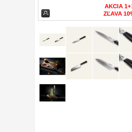
AKCIA 1+
Príslušenstvo
2
ZĽAVA 10
Zavírací nože
Nože s pevnou čepeľou
Špeciálne nože
Ostrenie nožov
Nože SEBURO
Nože Tojiro
Nože Samura
Ostřiče nožů V-Sharp
Dopredaj
11