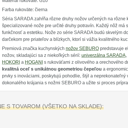
Materiál rukoväte: G10
Farba rukoväte: čierna
Séria SARADA zahŕňa rôzne druhy nožov určených na rôzne k
špecializované nože pre určité druhy potravín. Každý nôž má s
funkčnosť a estetiku. Nože zo série SARADA budú skvelým d
darčekom pre priateľov a blízkych, ktorí si vážia kvalitného k
Premiová značka kuchynských
nožov SEBURO
predstavuje e
nožov, skladajúci sa z niekoľkých sérií:
univerzálna SARADA
,
HOKORI
a
HOGANI
s rukoväťami z olivového a orechového 
kvalitná oceľ s unikátnou geometriou čepeľou
a ergonomick
prvky s inováciami, poskytujú pohodlie, štýl a neprekonateľný 
dokonalého krájania s nožmi SEBURO a užite si proces prípra
 S TOVAROM (VŠETKO NA SKLADE):