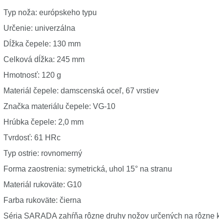
Typ noža: európskeho typu
Určenie: univerzálna
Dĺžka čepele: 130 mm
Celková dĺžka: 245 mm
Hmotnosť: 120 g
Materiál čepele: damscenská oceľ, 67 vrstiev
Značka materiálu čepele: VG-10
Hrúbka čepele: 2,0 mm
Tvrdosť: 61 HRc
Typ ostrie: rovnomerný
Forma zaostrenia: symetrická, uhol 15° na stranu
Materiál rukoväte: G10
Farba rukoväte: čierna
Séria SARADA zahŕňa rôzne druhy nožov určených na rôzne k