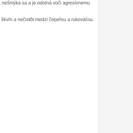
, nešmýka sa a je odolná voči agresívnemu
škvŕn a nečistôt medzi čepeľou a rukoväťou.