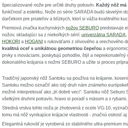
špecializované nože pre určité druhy potravín.
Každý nôž má 
funkčnosť a estetiku. Nože zo série SARADA budú skvelým d
darčekom pre priateľov a blízkych, ktorí si vážia kvalitného k
Premiová značka kuchynských
nožov SEBURO
predstavuje e
nožov, skladajúci sa z niekoľkých sérií:
univerzálna SARADA
,
HOKORI
a
HOGANI
s rukoväťami z olivového a orechového 
kvalitná oceľ s unikátnou geometriou čepeľou
a ergonomick
prvky s inováciami, poskytujú pohodlie, štýl a neprekonateľný 
dokonalého krájania s nožmi SEBURO a užite si proces prípra
Tradičný japonský nôž Santoku sa používa na krájanie, koseni
Santoku možno označiť ako istý druh nám známeho európskeho
možné interpretovať ako „tri dobré veci“. Santoku nôž Seburo
všetkými druhmi potravín, hravo si poradí s mäsom a s rybami,
Stredná vrstva tohto noža je zhotovená z ocele VG-10, vyzn
tomu má nôž vynikajúce krájacie vlastnosti - značnú ostrosť aj 
Elegantná rukoväť je vyrobená zo stabilného ultra-premium mat