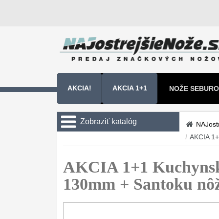
AKCIA!
AKCIA 1+1
NOŽE SEBURO
NOŽE SAMURA
Zobraziť katalóg
NAJost
/
AKCIA 1+
Kuchyňské nôže
Sady nožov
AKCIA 1+1 Kuchynsk
9
130mm + Santoku n
Kuchařské nože
30
Univerzálny nože
50