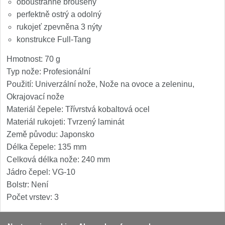
oboustranně broušený
1
perfektně ostrý a odolný
Ostřiče nožů V-Sharp
rukojeť zpevněna 3 nýty
konstrukce Full-Tang
Brúsky na nože
9
Hmotnost: 70 g
Typ nože: Profesionální
Doplnky a diely
4
Použití: Univerzální nože, Nože na ovoce a zeleninu,
Okrajovací nože
Dopredaj
11
Materiál čepele: Třívrstvá kobaltová ocel
Materiál rukojeti: Tvrzený laminát
Země původu: Japonsko
Délka čepele: 135 mm
Celková délka nože: 240 mm
Jádro čepel: VG-10
Bolstr: Není
Počet vrstev: 3