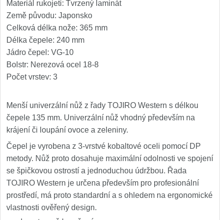
Nože Seburo SUBAJA
Materiál rukojeti: Tvrzený laminát
92
Země původu: Japonsko
Nože Seburo HOKORI
37
Celková délka nože: 365 mm
Délka čepele: 240 mm
Nože Seburo HOGANI
20
Jádro čepel: VG-10
Bolstr: Nerezová ocel 18-8
Nože Seburo WEST
21
Počet vrstev: 3
Nože Tojiro
Menší univerzální nůž z řady TOJIRO Western s délkou
čepele 135 mm. Univerzální nůž vhodný především na
Nože Tojiro Shippu
2
krájení či loupání ovoce a zeleniny.
Nože Tojiro Zen
Čepel je vyrobena z 3-vrstvé kobaltové oceli pomocí DP
1
metody. Nůž proto dosahuje maximální odolnosti ve spojení
Nože Samura
se špičkovou ostrostí a jednoduchou údržbou. Řada
TOJIRO Western je určena především pro profesionální
Nože Samura MO-V
prostředí, má proto standardní a s ohledem na ergonomické
4
vlastnosti ověřený design.
Nože Samura Bamboo