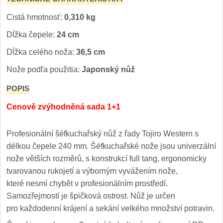
Príslušenstvo
2
Cistá hmotnosť:
0,310 kg
Zavírací nože
Dĺžka čepele:
24 cm
Vreckové
Dĺžka celého noža:
36,5 cm
6
Nože podľa použitia:
Japonský nůž
Taktické
3
POPIS
Turistické
7
Cenově zvýhodněná sada 1+1
Speciální
4
Profesionální šéfkuchařský nůž z řady Tojiro Western s
délkou čepele 240 mm. Šéfkuchařské nože jsou univerzální
Nože s pevnou čepeľou
nože větších rozměrů, s konstrukcí full tang, ergonomicky
tvarovanou rukojetí a výborným vyvážením nože,
Taktické
8
které nesmí chybět v profesionálním prostředí.
Samozřejmostí je špičková ostrost. Nůž je určen
Outdoorové
9
pro každodenní krájení a sekání velkého množství potravin.