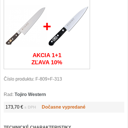
Filetovací nože
7
+
Nože na chleba
27
Vykosťovací nože
41
Steakové nože
AKCIA 1+1
2
ZĽAVA 10%
Plátkovací nože
27
Číslo produktu:
F-809+F-313
Porcovací nože
2
Rad:
Tojiro Western
Sekáčky a speciální nože
15
173,70 €
Dočasne vypredané
s DPH
Japonské nože
57
TECHNICKÉ CHARAKTERISTIKY