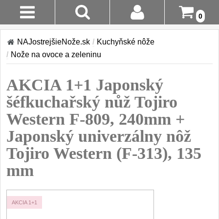
0
Stav
Akcia!
NAJostrejšieNože.sk
/
Kuchyňské nôže
Objednávky
/
Nože na ovoce a zeleninu
Kuchyňské nôže
Prihlásenie
AKCIA 1+1 Japonský
Sady nožov
9
Registrácia
šéfkuchařský nůž Tojiro
Kuchařské nože
30
Western F-809, 240mm +
Doručenie
A Platba
Japonský univerzálny nôž
Univerzálny nože
50
Tojiro Western (F-313), 135
Vrátenie Do
Nože na ovoce a
zeleninu
mm
14 Dní
43
Santoku nože
Reklamácia
46
AKCIA 1+1
Nože NAKIRI
Kontakty
17