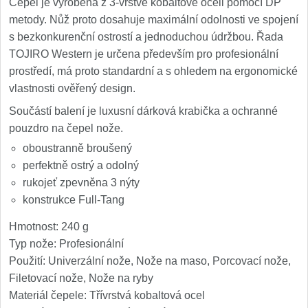
Špeciálne nože
Čepel je vyrobena z 3-vrstvé kobaltové oceli pomocí DP
metody. Nůž proto dosahuje maximální odolnosti ve spojení
Vrhacie
s bezkonkurenční ostrostí a jednoduchou údržbou. Řada
12
TOJIRO Western je určena především pro profesionální
Záchranárske
prostředí, má proto standardní a s ohledem na ergonomické
4
vlastnosti ověřený design.
Ostrenie nožov
Součástí balení je luxusní dárková krabička a ochranné
pouzdro na čepel nože.
Ostřiče nožů
8
oboustranně broušený
perfektně ostrý a odolný
Brusné kameny
3
rukojeť zpevněna 3 nýty
konstrukce Full-Tang
Doplňky a díly
4
Hmotnost: 240 g
Nože SEBURO
Typ nože: Profesionální
Použití: Univerzální nože, Nože na maso, Porcovací nože,
Nože Seburo SARADA
Filetovací nože, Nože na ryby
93
Materiál čepele: Třívrstvá kobaltová ocel