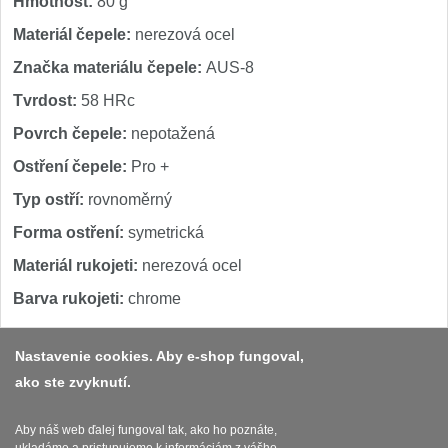
Hmotnost:
80 g
1
Materiál čepele:
nerezová ocel
Ostřiče nožů V-Sharp
Značka materiálu čepele:
AUS-8
Brúsky na nože
Tvrdost:
58 HRc
9
Povrch čepele:
nepotažená
Doplnky a diely
4
Ostření čepele:
Pro +
Dopredaj
Typ ostří:
rovnoměrný
11
Forma ostření:
symetrická
Materiál rukojeti:
nerezová ocel
Barva rukojeti:
chrome
Nastavenie cookies. Aby e-shop fungoval,
ako ste zvyknutí.
Platba a dodávka
Obchodní podmínky
Aby náš web ďalej fungoval tak, ako ho poznáte,