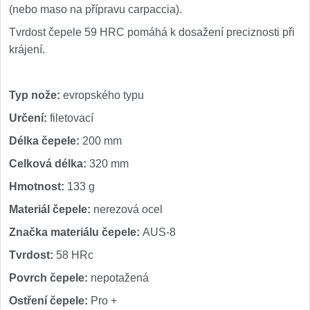
Špeciálne nože
(nebo maso na přípravu carpaccia).
Tvrdost čepele 59 HRC pomáhá k dosažení preciznosti při
Vrhacie
12
krájení.
Záchranárske
4
Typ nože:
evropského typu
Ostrenie nožov
Určení:
filetovací
Ostřiče nožů
Délka čepele:
200 mm
8
Celková délka:
320 mm
Brusné kameny
3
Hmotnost:
133 g
Doplňky a díly
Materiál čepele:
nerezová ocel
4
Značka materiálu čepele:
AUS-8
Nože SEBURO
Tvrdost:
58 HRc
Nože Seburo SARADA
Povrch čepele:
nepotažená
93
Ostření čepele:
Pro +