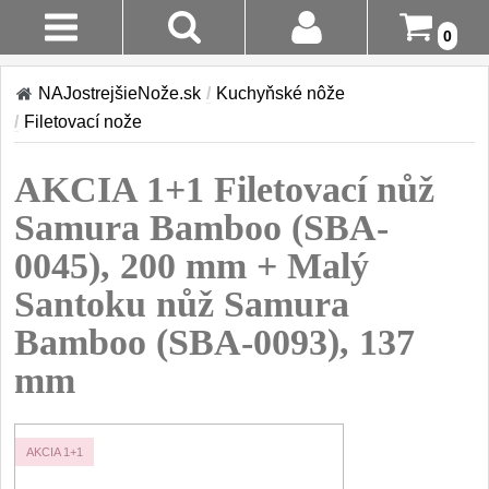
0
Stav
Akcia!
NAJostrejšieNože.sk
/
Kuchyňské nôže
Objednávky
/
Filetovací nože
Kuchyňské nôže
Prihlásenie
AKCIA 1+1 Filetovací nůž
Sady nožov
9
Registrácia
Samura Bamboo (SBA-
Kuchařské nože
30
0045), 200 mm + Malý
Doručenie
A Platba
Santoku nůž Samura
Univerzálny nože
50
Bamboo (SBA-0093), 137
Vrátenie Do
Nože na ovoce a
zeleninu
mm
14 Dní
43
Santoku nože
Reklamácia
46
AKCIA 1+1
Nože NAKIRI
Kontakty
17