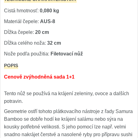
Príslušenstvo
2
Cistá hmotnosť:
0,080 kg
Zavírací nože
Materiál čepele:
AUS-8
Vreckové
Dĺžka čepele:
20 cm
6
Dĺžka celého noža:
32 cm
Taktické
3
Nože podľa použitia:
Filetovací nůž
Turistické
7
POPIS
Speciální
Cenově zvýhodněná sada 1+1
4
Nože s pevnou čepeľou
Tento nůž se používá na krájení zeleniny, ovoce a dalších
potravin.
Taktické
8
Geometrie ostří tohoto plátkovacího nástroje z řady Samura
Bamboo se dobře hodí ke krájení salámu nebo sýra na
Outdoorové
10
kousky potřebné velikosti. S jeho pomocí lze např. velmi
snadno nakrájet čerstvé a nasolené ryby pro přípravu sushi