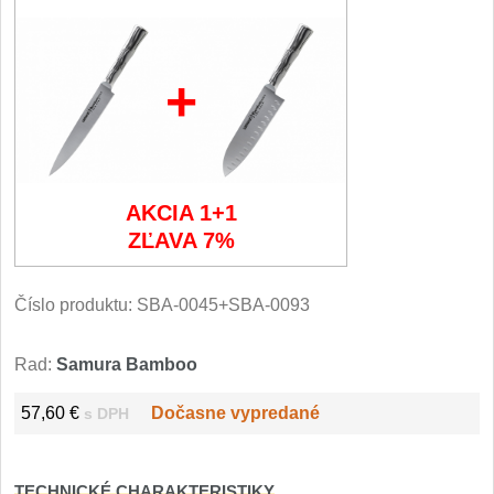
Filetovací nože
7
+
Nože na chleba
27
Vykosťovací nože
41
Steakové nože
AKCIA 1+1
2
ZĽAVA 7%
Plátkovací nože
27
Číslo produktu:
SBA-0045+SBA-0093
Porcovací nože
2
Rad:
Samura Bamboo
Sekáčky a speciální nože
15
57,60 €
Dočasne vypredané
s DPH
Japonské nože
57
TECHNICKÉ CHARAKTERISTIKY