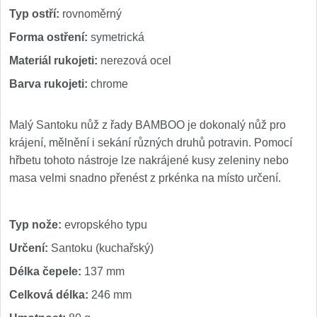
Nože Seburo SUBAJA
92
Typ ostří:
rovnoměrný
Nože Seburo HOKORI
Forma ostření:
symetrická
37
Materiál rukojeti:
nerezová ocel
Nože Seburo HOGANI
20
Barva rukojeti:
chrome
Nože Seburo WEST
21
Malý Santoku nůž z řady BAMBOO je dokonalý nůž pro
Nože Tojiro
krájení, mělnění i sekání různých druhů potravin. Pomocí
hřbetu tohoto nástroje lze nakrájené kusy zeleniny nebo
Nože Tojiro Shippu
masa velmi snadno přenést z prkénka na místo určení.
2
Nože Tojiro Zen
1
Typ nože:
evropského typu
Nože Samura
Určení:
Santoku (kuchařský)
Délka čepele:
137 mm
Nože Samura MO-V
4
Celková délka:
246 mm
Nože Samura Bamboo